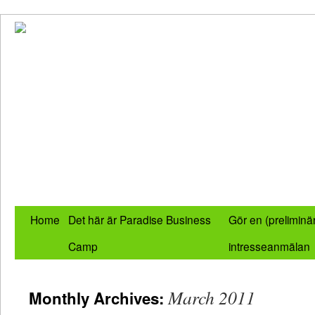
Home
Det här är Paradise Business
Gör en (preliminä
Camp
intresseanmälan
March 2011
Monthly Archives: