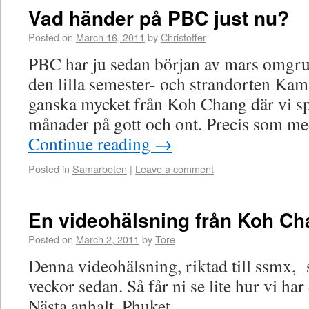
Vad händer på PBC just nu?
Posted on
March 16, 2011
by
Christoffer
PBC har ju sedan början av mars omgrup
den lilla semester- och strandorten Kama
ganska mycket från Koh Chang där vi sp
månader på gott och ont. Precis som med
Continue reading
→
Posted in
Samarbeten
|
Leave a comment
En videohälsning från Koh C
Posted on
March 2, 2011
by
Tore
Denna videohälsning, riktad till ssmx, s
veckor sedan. Så får ni se lite hur vi ha
Nästa anhalt, Phuket.