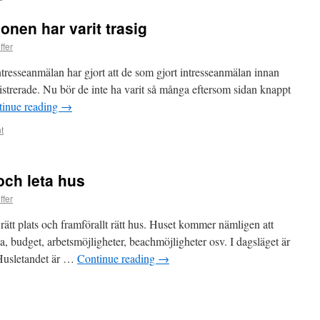
onen har varit trasig
ffer
ntresseanmälan har gjort att de som gjort intresseanmälan innan
istrerade. Nu bör de inte ha varit så många eftersom sidan knappt
tinue reading
→
t
och leta hus
ffer
 rätt plats och framförallt rätt hus. Huset kommer nämligen att
nsla, budget, arbetsmöjligheter, beachmöjligheter osv. I dagsläget är
 Husletandet är …
Continue reading
→