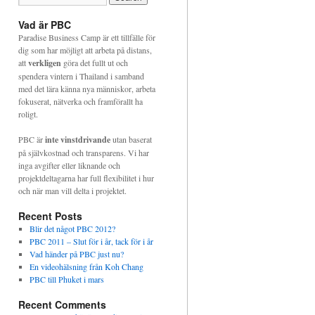
Vad är PBC
Paradise Business Camp är ett tillfälle för
dig som har möjligt att arbeta på distans,
att
verkligen
göra det fullt ut och
spendera vintern i Thailand i samband
med det lära känna nya människor, arbeta
fokuserat, nätverka och framförallt ha
roligt.
PBC är
inte vinstdrivande
utan baserat
på självkostnad och transparens. Vi har
inga avgifter eller liknande och
projektdeltagarna har full flexibilitet i hur
och när man vill delta i projektet.
Recent Posts
Blir det något PBC 2012?
PBC 2011 – Slut för i år, tack för i år
Vad händer på PBC just nu?
En videohälsning från Koh Chang
PBC till Phuket i mars
Recent Comments