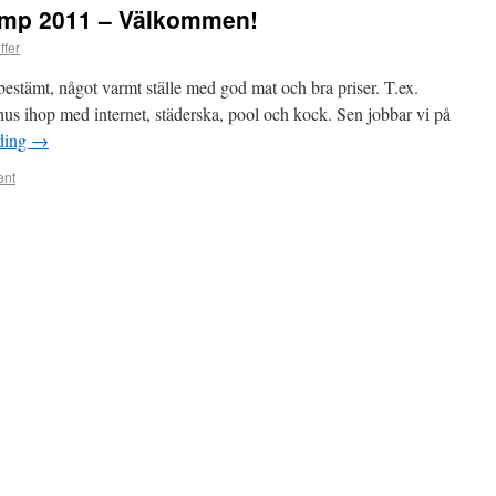
amp 2011 – Välkommen!
ffer
 bestämt, något varmt ställe med god mat och bra priser. T.ex.
 hus ihop med internet, städerska, pool och kock. Sen jobbar vi på
ding
→
ent