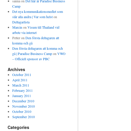
sanna
on
Det här är Paradise Business
Camp
Det nya kommunikationsmedlet som
slår alla andra | Var som helst
on
Deltagarlista
Marcin
on
Visum till Thailand vid
arbete via internet
Petter
on
Den första deltagaren att
komma och gå
Den första deltagaren att komma och
gå | Paradise Business Camp
on
VWO
– Officiell sponsor av PBC
Archives
October 2011
April 2011
March 2011
February 2011
January 2011
December 2010
November 2010
October 2010
September 2010
Categories