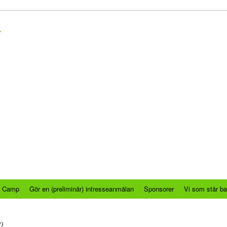
ss Camp
Gör en (preliminär) intresseanmälan
Sponsorer
Vi som står b
0