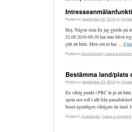
Intresseanmälanfunkti
Posted on
September 30, 2010
by
Christo
Hej, Någon sista fix jag gjorde på i
21.00 2010-09-30 har inte blivit reg
gått att hitta. Men om ni har …
Con
Posted in
Denna blogg
|
Leave a commen
Bestämma land/plats 
Posted on
September 23, 2010
by
Christo
En viktig punkt i PBC är ju att hitta
spela stor roll i allt från paradiskä
huset egentligen viktigare än land.
Posted in
Husletande
|
Leave a comment