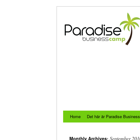
Home
Det här är Paradise Busine
September 201
Monthly Archives: